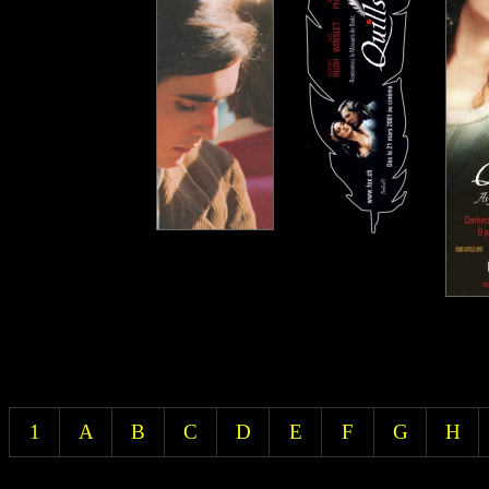
1
A
B
C
D
E
F
G
H