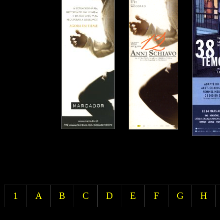
1
A
B
C
D
E
F
G
H