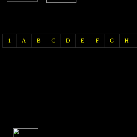
1
A
B
C
D
E
F
G
H