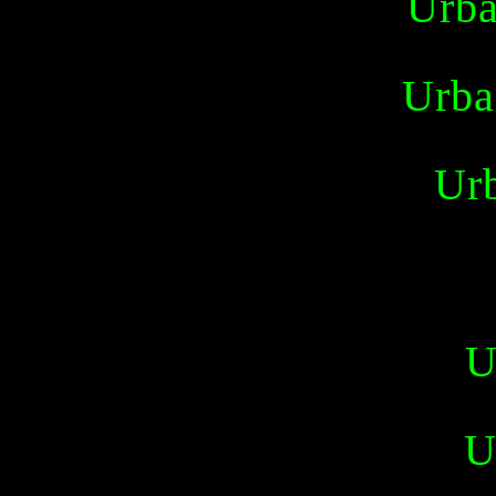
Urb
Urba
Ur
U
U