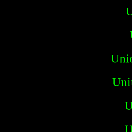
U
Uni
Uni
U
U