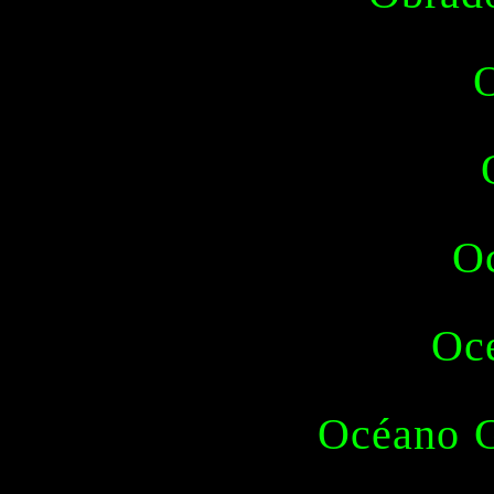
O
O
Oc
Océano G