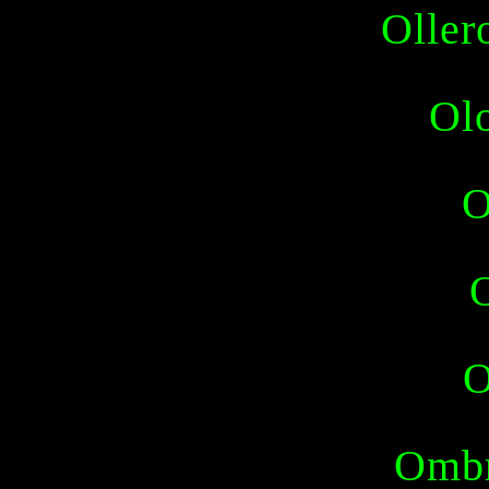
Olle
Ol
O
O
Ombr