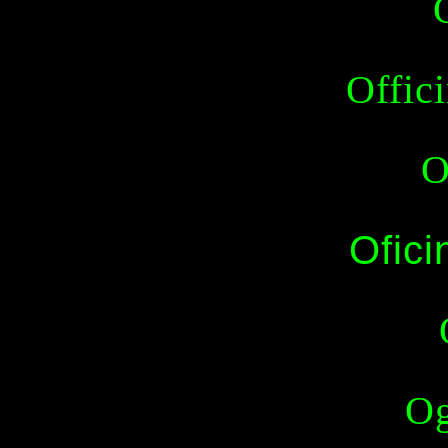
Offici
O
Ofici
Og