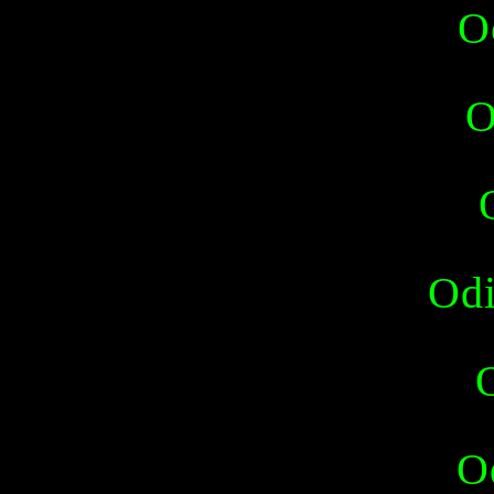
O
O
Odi
O