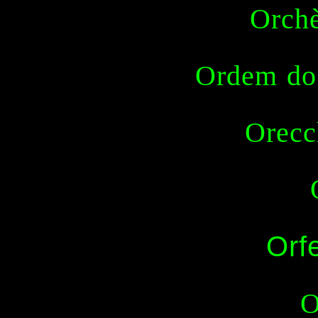
Orchè
Ordem do 
Orecc
Orf
O