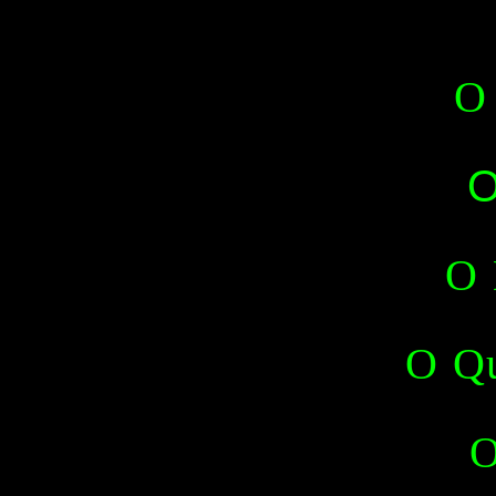
O
O
O 
O Qu
O