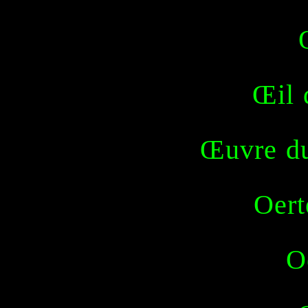
Œil 
Œuvre du
Oert
O