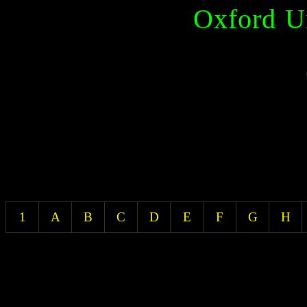
Oxford Un
1
A
B
C
D
E
F
G
H