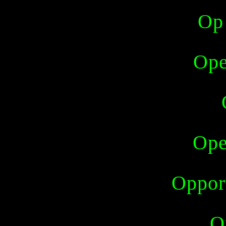
Op
Ope
Ope
Opport
O