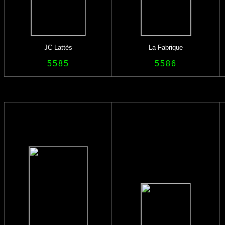
JC Lattès
La Fabrique
5585
5586