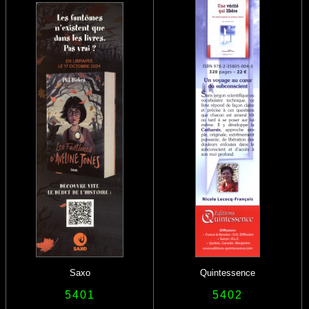
S
axo
Quintessence
5401
5402