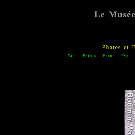
Le Musé
Phares et 
Fari - F
aróis -
Faros -
Fyr -