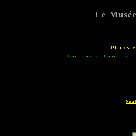
Le Musé
Phares e
Fari - F
aróis -
Faros -
Fyr -
Swa