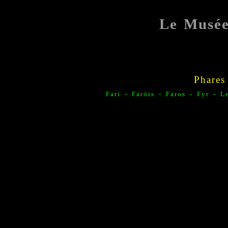
Le Musé
Phares
Fari - F
aróis -
Faros -
Fyr - L