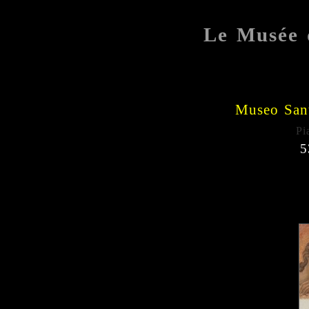
Le Musée 
Museo Sant
Pi
5