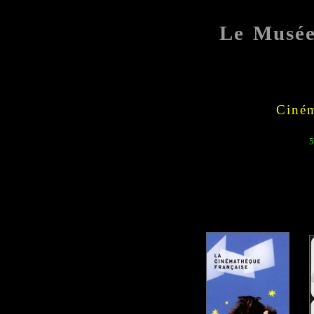
Le Musé
Ciném