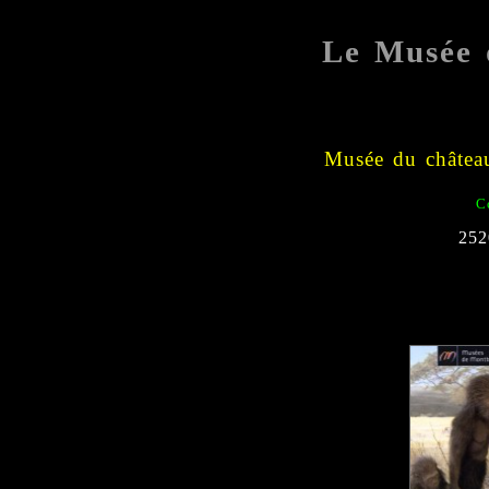
Le Musée 
Musée du châtea
C
252