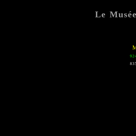
Le Musé
M
92
83