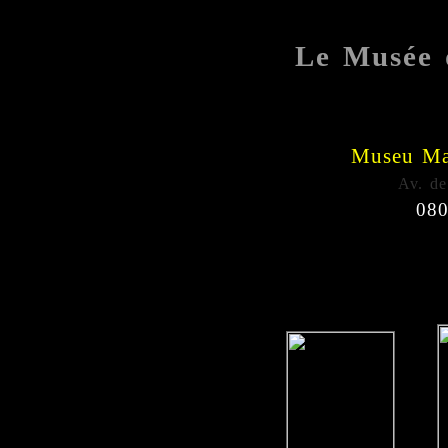
Le Musée 
Museu Mar
Av. de
080