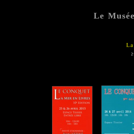
Le Musé
La
2