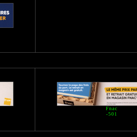
Fnac
-501