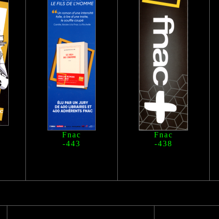
Fnac
Fnac
-443
-438