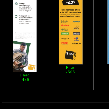
Fnac
-505
Fnac
-486