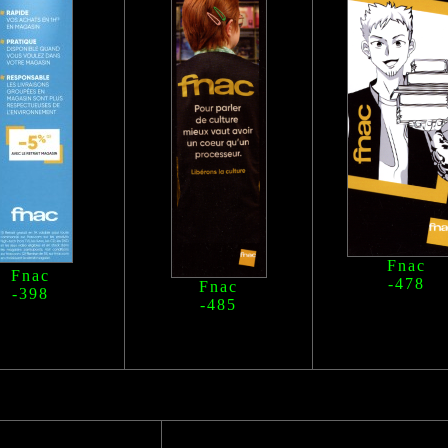
Fnac
Fnac
-478
Fnac
-398
-485