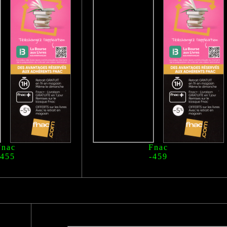
Fnac
Fnac
-455
-459