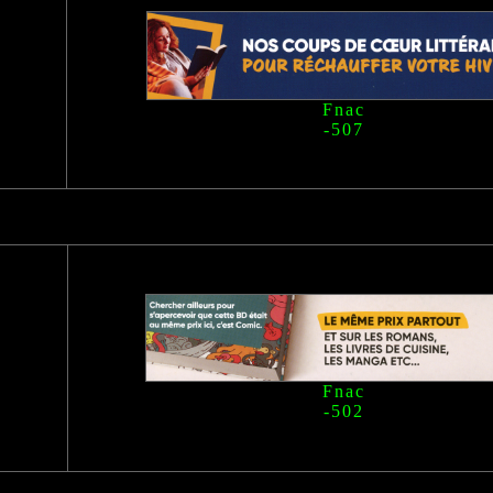
Fnac
-507
Fnac
-502