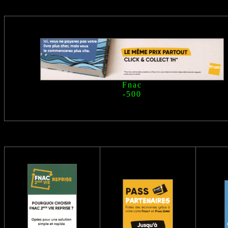
Fnac
-500