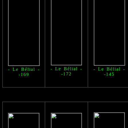
- Le Bélial -
- Le Bélial -
- Le Bélial -
-172
-145
-169