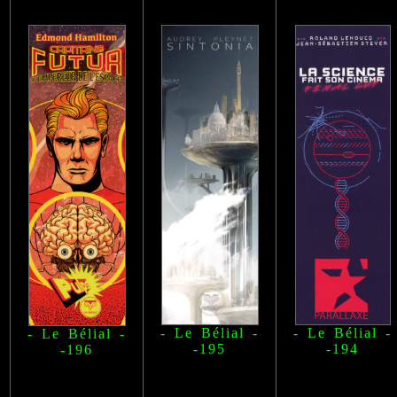
- Le Bélial -
- Le Bélial -
- Le Bélial -
-195
-194
-196