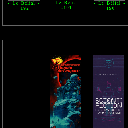
- Le Bélial -
- Le Bélial -
- Le Bélial -
-191
-192
-190