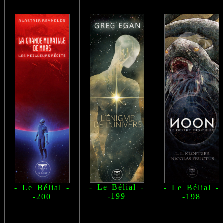
- Le Bélial -
- Le Bélial -
- Le Bélial -
-199
-200
-198