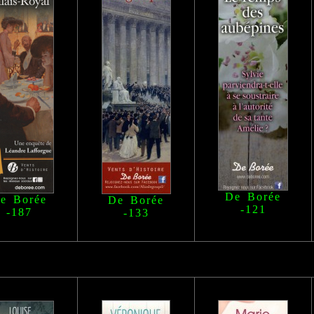
De Borée
e Borée
De Borée
-121
-187
-133