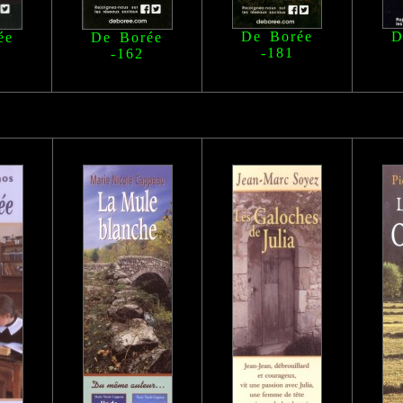
De Borée
D
ée
De Borée
-181
-162