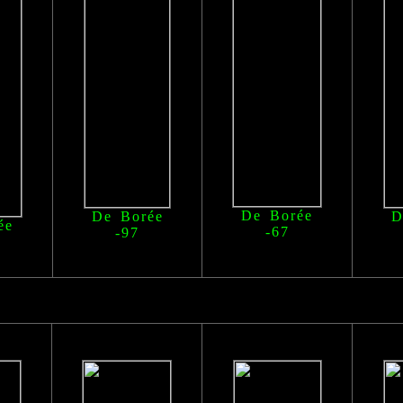
De Borée
De Borée
D
ée
-67
-97