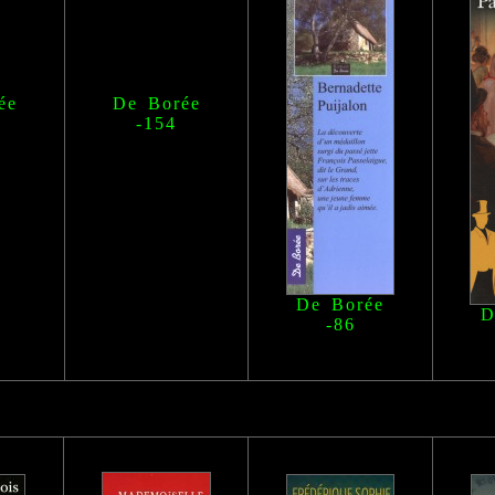
ée
De Borée
-154
De Borée
D
-86