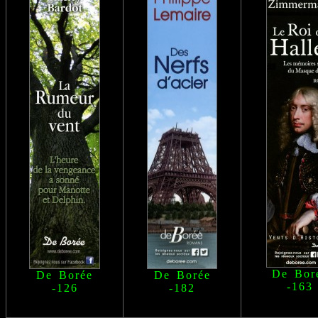
De Bor
De Borée
De Borée
-163
-126
-182