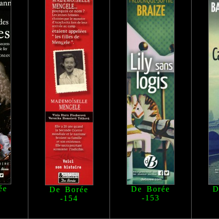
ée
De Borée
D
De Borée
-153
-154