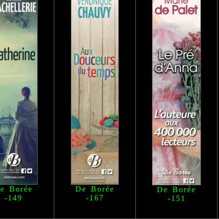
e Borée
De Borée
De Borée
-149
-167
-151