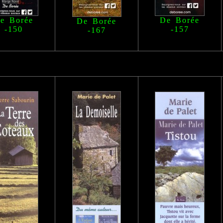
e Borée
De Borée
De Borée
-150
-157
-167