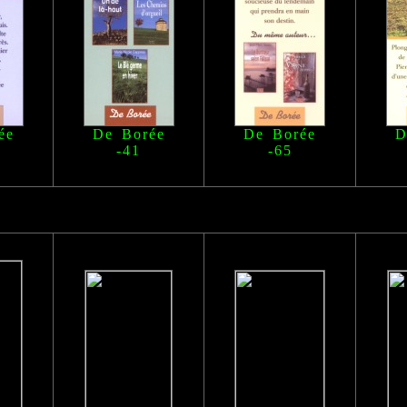
ée
De Borée
De Borée
D
-41
-65