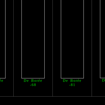
D
ée
De Borée
De Borée
-68
-81