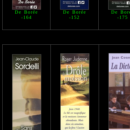
De Borée
De Borée
De Bor
-164
-152
-175