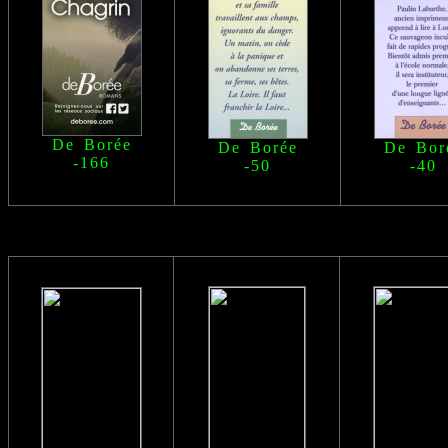
De Borée
De Borée
De Bor
-166
-50
-40