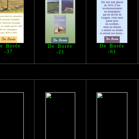
e Borée
De Borée
De Borée
-37
-61
-21