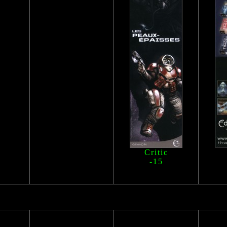
Critic
-15