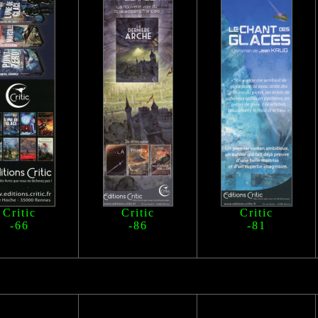
Critic
Critic
Critic
-66
-86
-81