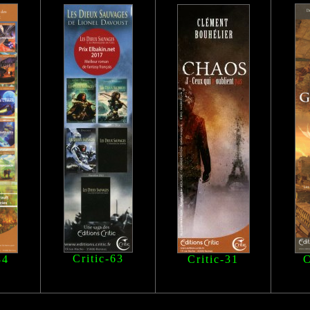
Critic-63
84
Critic-31
C