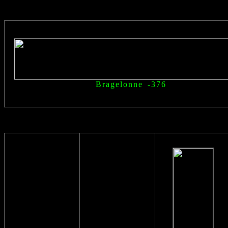
Bragelonne -376