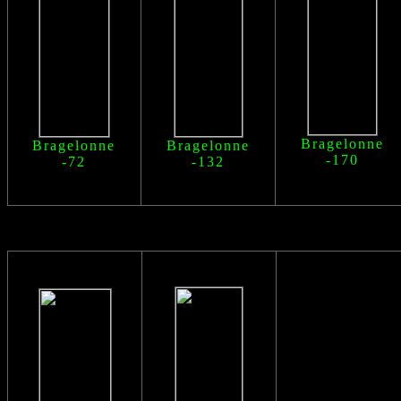
Bragelonne
Bragelonne
Bragelonne
-170
-72
-132