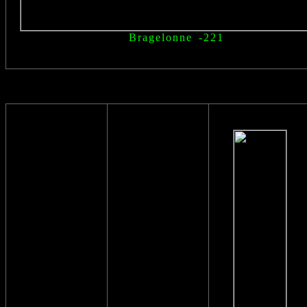
Bragelonne -221