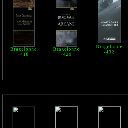
Bragelonne
Bragelonne
Bragelonne
-432
-418
-420