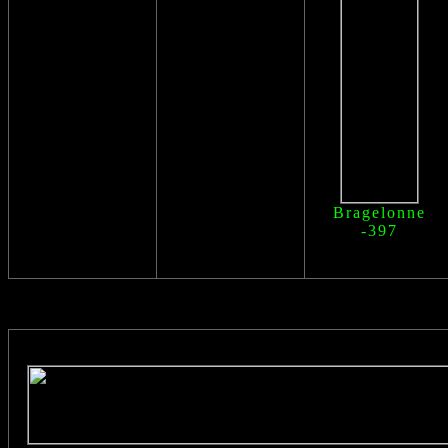
Bragelonne
-397