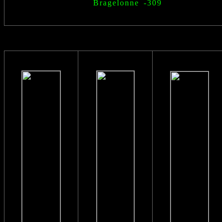
Bragelonne -309