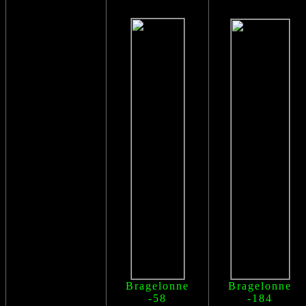
Bragelonne
Bragelonne
-58
-184