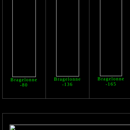
Bragelonne
Bragelonne
Bragelonne
-165
-136
-80