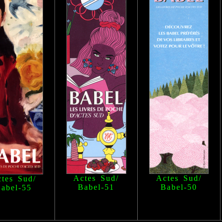
Actes Sud/
Actes Sud/
tes Sud/
Babel
-51
Babel
-50
abel
-55