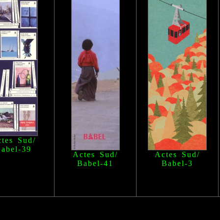
tes Sud/
abel
-39
Actes Sud/
Actes Sud/
Babel
-41
Babel
-3