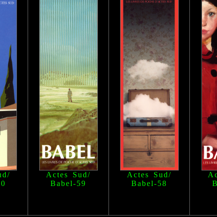
ud/
Actes Sud/
Actes Sud/
Ac
60
Babel
-59
Babel
-58
B