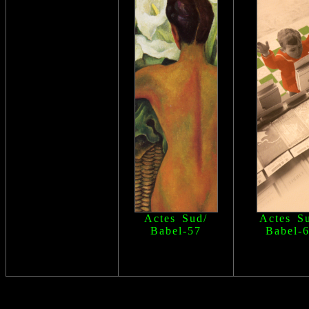
Actes Sud/
Actes S
Babel
-57
Babel
-