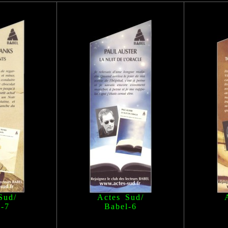
Sud/
Actes Sud/
l
-7
Babel
-6