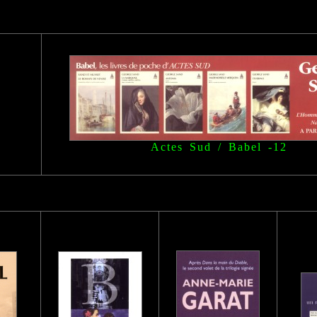
Actes Sud / Babel
-12