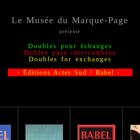
Le Musée du Marque-Page
présente
Doubles pour échanges
Dobles para intercambio
s
Doubles for exchange
s
- Éditions Actes Sud / Babel -