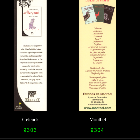
Gelenek
Montbel
9303
9304