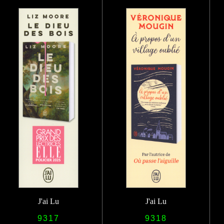
J'ai Lu
J'ai Lu
9317
9318