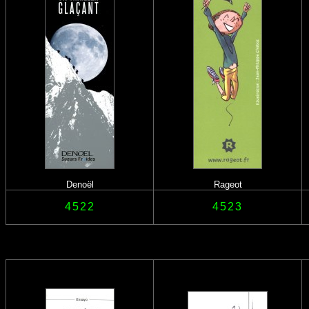
Denoël
Rageot
4522
4523