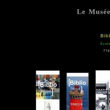
Le Musé
Bib
Écol
774