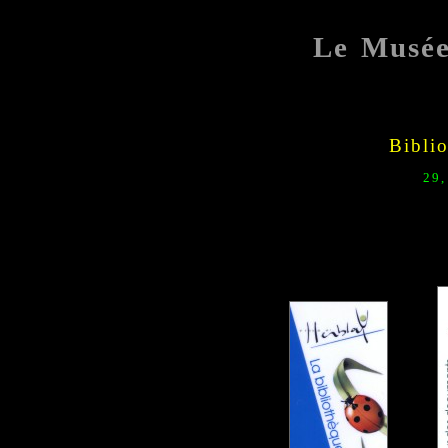
Le Musé
Bibli
29,