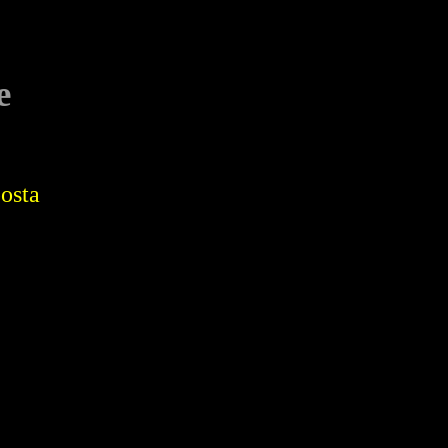
e
osta