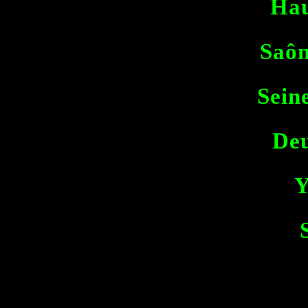
Hau
Saôn
Sein
Deu
Y