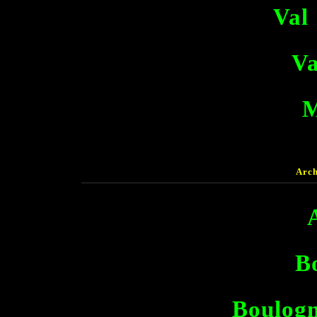
Val
Va
M
Arch
B
Boulogn