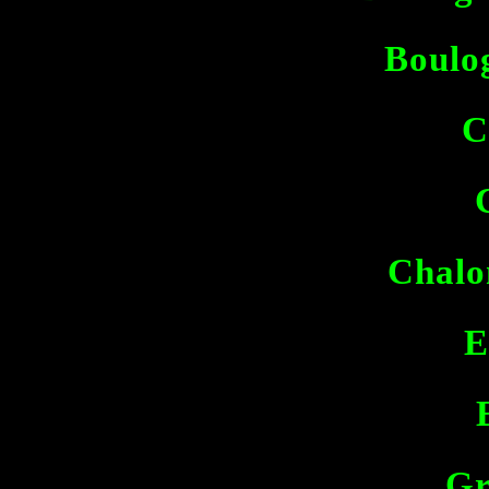
Boulo
C
Chalo
E
Gr