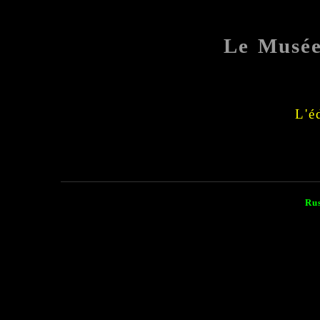
Le Musé
L'é
Ru