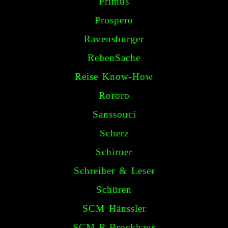
Primus
Prospero
Ravensburger
RebenSache
Reise Know-How
Rororo
Sanssouci
Scherz
Schirner
Schreiber & Leser
Schüren
SCM Hänssler
SCM R.Brockhaus